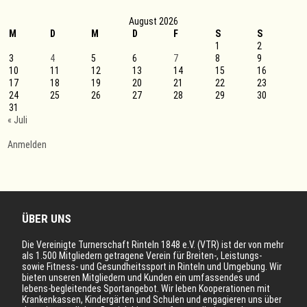
hohe
Alter“
August 2026
–
M
D
Sturzprophylaxe
M
D
F
S
S
1
2
3
4
5
6
7
8
9
10
11
12
13
14
15
16
17
18
19
20
21
22
23
24
25
26
27
28
29
30
31
« Juli
Anmelden
ÜBER UNS
Die Vereinigte Turnerschaft Rinteln 1848 e.V. (VTR) ist der von mehr
als 1.500 Mitgliedern getragene Verein für Breiten-, Leistungs-
sowie Fitness- und Gesundheitssport in Rinteln und Umgebung. Wir
bieten unseren Mitgliedern und Kunden ein umfassendes und
lebens-begleitendes Sportangebot. Wir leben Kooperationen mit
Krankenkassen, Kindergärten und Schulen und engagieren uns über