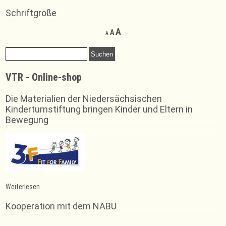
Schriftgröße
Decrease
Reset
Increase
A
A
A
font
font
font
size.
size.
Suchen
size.
nach:
VTR - Online-shop
Die Materialien der Niedersächsischen
Kinderturnstiftung bringen Kinder und Eltern in
Bewegung
:
Weiterlesen
Kursangebot
„Fit
Kooperation mit dem NABU
bis
ins