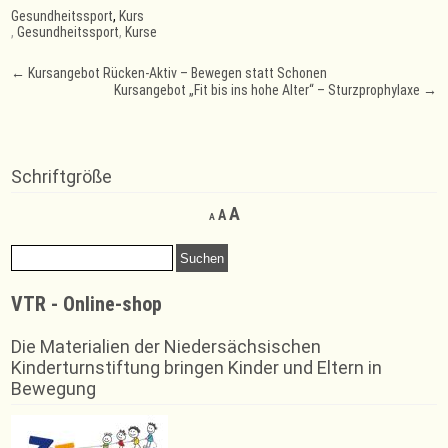
Gesundheitssport
,
Kurs
,
Gesundheitssport
,
Kurse
Post
←
Kursangebot Rücken-Aktiv – Bewegen statt Schonen
Kursangebot „Fit bis ins hohe Alter“ – Sturzprophylaxe
→
navigation
Schriftgröße
Decrease
Reset
Increase
A
A
A
font
font
font
size.
size.
Suchen
size.
nach:
VTR - Online-shop
Die Materialien der Niedersächsischen
Kinderturnstiftung bringen Kinder und Eltern in
Bewegung