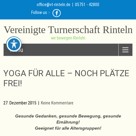
office@vt-rinteln.de
| 05751 - 42800
Follow us :-
Vereinigte Turnerschaft Rinteln
wir bewegen Rinteln
Menu
YOGA FÜR ALLE – NOCH PLÄTZE
FREI!
27. Dezember 2015
|
Keine Kommentare
Gesunde Gedanken, gesunde Bewegung, gesunde
Ernährung!
Geeignet für alle Altersgruppen!