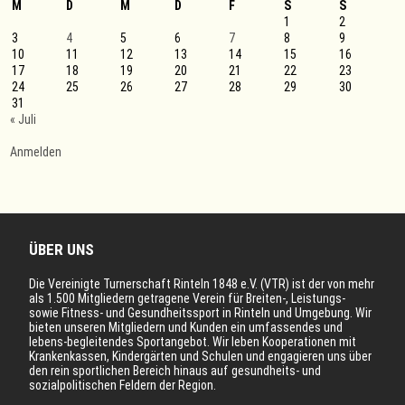
M
D
M
D
F
S
S
1
2
3
4
5
6
7
8
9
10
11
12
13
14
15
16
17
18
19
20
21
22
23
24
25
26
27
28
29
30
31
« Juli
Anmelden
ÜBER UNS
Die Vereinigte Turnerschaft Rinteln 1848 e.V. (VTR) ist der von mehr
als 1.500 Mitgliedern getragene Verein für Breiten-, Leistungs-
sowie Fitness- und Gesundheitssport in Rinteln und Umgebung. Wir
bieten unseren Mitgliedern und Kunden ein umfassendes und
lebens-begleitendes Sportangebot. Wir leben Kooperationen mit
Krankenkassen, Kindergärten und Schulen und engagieren uns über
den rein sportlichen Bereich hinaus auf gesundheits- und
sozialpolitischen Feldern der Region.