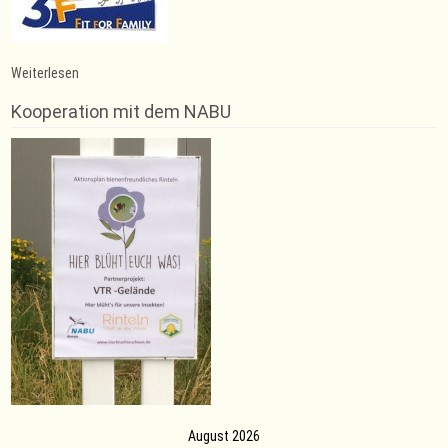
:
Weiterlesen
Yoga
für
Kooperation mit dem NABU
Alle
–
noch
Plätze
frei!
August 2026