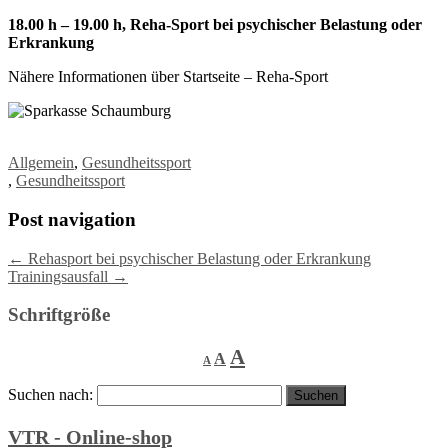
18.00 h – 19.00 h, Reha-Sport bei psychischer Belastung oder
Erkrankung
Nähere Informationen über Startseite – Reha-Sport
Allgemein
,
Gesundheitssport
,
Gesundheitssport
Post navigation
←
Rehasport bei psychischer Belastung oder Erkrankung
Trainingsausfall
→
Schriftgröße
Decrease
Reset
Increase
A
A
A
font
font
size.
font
size.
Suchen nach:
size.
VTR - Online-shop