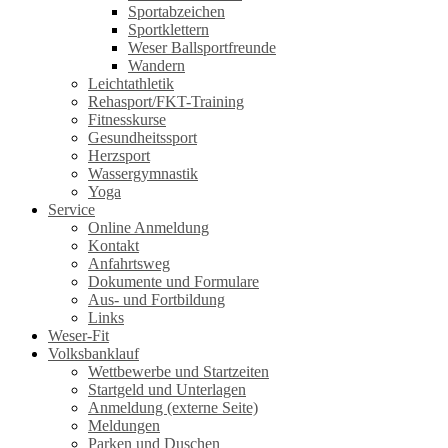
Sportabzeichen
Sportklettern
Weser Ballsportfreunde
Wandern
Leichtathletik
Rehasport/FKT-Training
Fitnesskurse
Gesundheitssport
Herzsport
Wassergymnastik
Yoga
Service
Online Anmeldung
Kontakt
Anfahrtsweg
Dokumente und Formulare
Aus- und Fortbildung
Links
Weser-Fit
Volksbanklauf
Wettbewerbe und Startzeiten
Startgeld und Unterlagen
Anmeldung (externe Seite)
Meldungen
Parken und Duschen