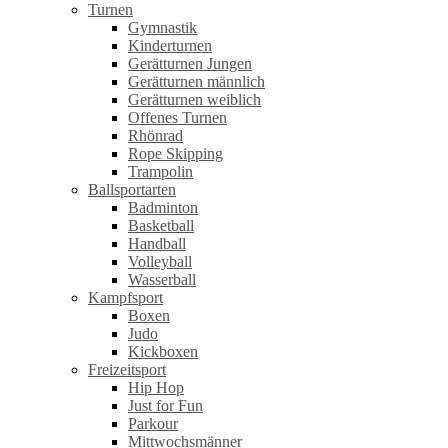
Turnen
Gymnastik
Kinderturnen
Gerätturnen Jungen
Gerätturnen männlich
Gerätturnen weiblich
Offenes Turnen
Rhönrad
Rope Skipping
Trampolin
Ballsportarten
Badminton
Basketball
Handball
Volleyball
Wasserball
Kampfsport
Boxen
Judo
Kickboxen
Freizeitsport
Hip Hop
Just for Fun
Parkour
Mittwochsmänner