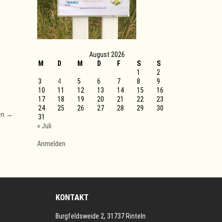
August 2026
M
D
M
D
F
S
S
1
2
3
4
5
6
7
8
9
10
11
12
13
14
15
16
17
18
19
20
21
22
23
24
25
26
27
28
29
30
en
→
31
« Juli
Anmelden
KONTAKT
Burgfeldsweide 2, 31737 Rinteln