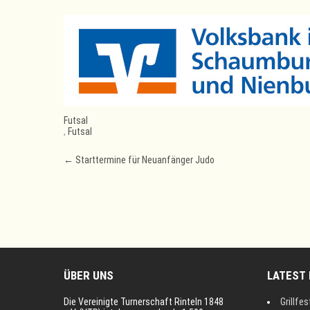
Futsal
,
Futsal
Post
←
Starttermine für Neuanfänger Judo
navigation
ÜBER UNS
LATEST
Die Vereinigte Turnerschaft Rinteln 1848
Grillfes