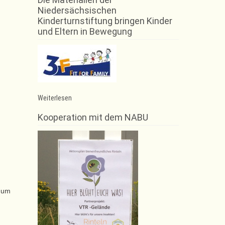
Niedersächsischen
Kinderturnstiftung bringen Kinder
und Eltern in Bewegung
:
Weiterlesen
NFV
Futsal
Kooperation mit dem NABU
Pokal
2015/2016
t um