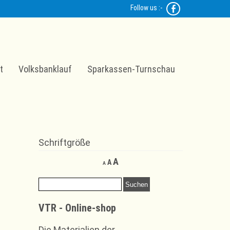
Follow us :-
t
Volksbanklauf
Sparkassen-Turnschau
Schriftgröße
Decrease
Reset
Increase
A
A
A
font
font
font
size.
size.
Suchen
size.
nach:
VTR - Online-shop
Die Materialien der