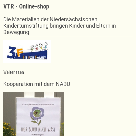
VTR - Online-shop
Die Materialien der Niedersächsischen
Kinderturnstiftung bringen Kinder und Eltern in
Bewegung
:
Weiterlesen
NFV
Futsal
Kooperation mit dem NABU
Verbandsliga
wird
am
02.
September
in
Rinteln
ausgetragen