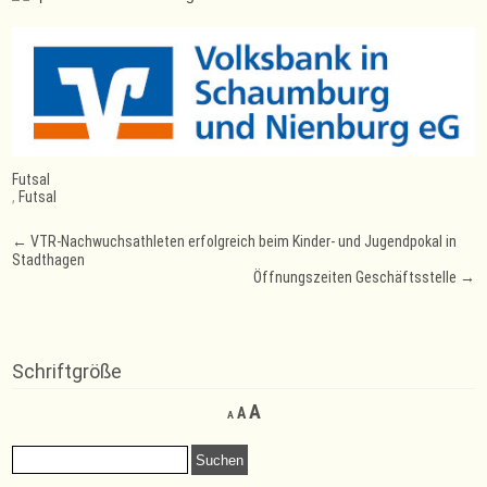
Futsal
,
Futsal
Post
←
VTR-Nachwuchsathleten erfolgreich beim Kinder- und Jugendpokal in
Stadthagen
navigation
Öffnungszeiten Geschäftsstelle
→
Schriftgröße
Decrease
Reset
Increase
A
A
A
font
font
font
size.
size.
Suchen
size.
nach: