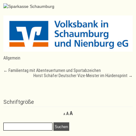
Allgemein
Post
←
Familientag mit Abenteuerturnen und Sportabzeichen
Horst Schäfer Deutscher Vize-Meister im Hürdensprint
→
navigation
Schriftgröße
Decrease
Reset
Increase
A
A
A
font
font
font
size.
size.
Suchen
size.
nach: