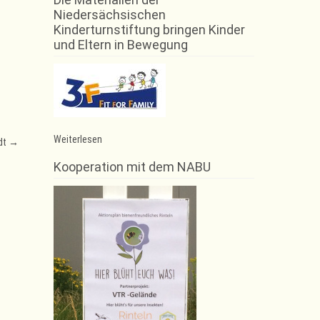
Niedersächsischen
Kinderturnstiftung bringen Kinder
und Eltern in Bewegung
:
Weiterlesen
rdt
→
Trainingsausfall
Zumba
Kooperation mit dem NABU