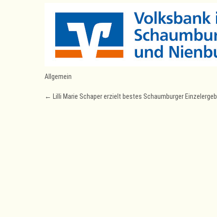
Allgemein
Post
←
Lilli Marie Schaper erzielt bestes Schaumburger Einzelerg
navigation