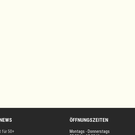
 NEWS
ÖFFNUNGSZEITEN
t für 50+
Montags - Donnerstags