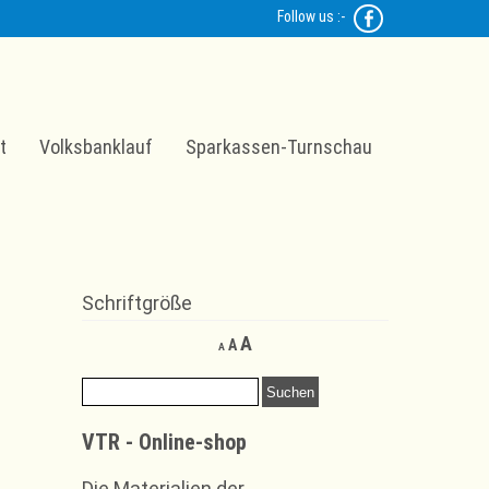
Follow us :-
t
Volksbanklauf
Sparkassen-Turnschau
Schriftgröße
Decrease
Reset
Increase
A
A
A
font
font
font
size.
size.
Suchen
size.
nach:
VTR - Online-shop
Die Materialien der