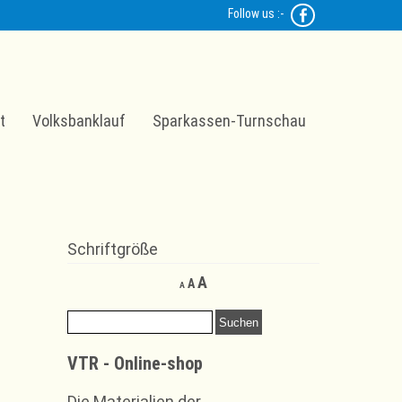
Follow us :-
t
Volksbanklauf
Sparkassen-Turnschau
Schriftgröße
Decrease
Reset
Increase
A
A
A
font
font
font
size.
size.
Suchen
size.
nach:
VTR - Online-shop
Die Materialien der