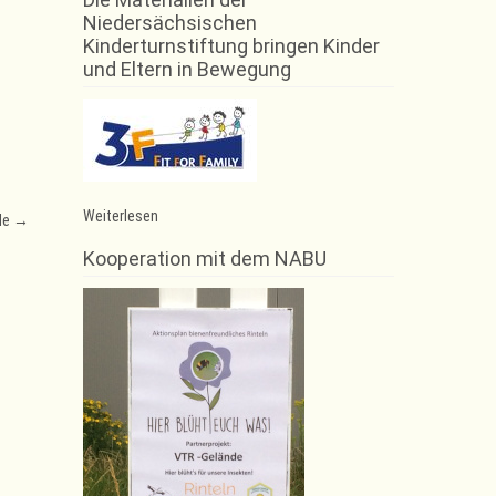
Niedersächsischen
Kinderturnstiftung bringen Kinder
und Eltern in Bewegung
:
Weiterlesen
le
→
Trampolin-
Training
Kooperation mit dem NABU
am
03.05.2018