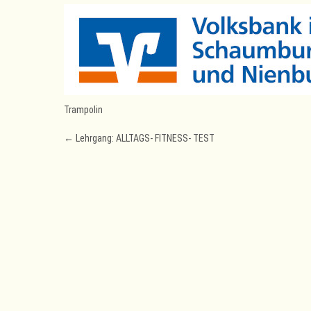
Trampolin
Post
←
Lehrgang: ALLTAGS- FITNESS- TEST
navigation