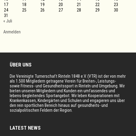
17
18
19
20
21
22
23
24
25
26
27
28
29
30
31
« Juli
Anmelden
ÜBER UNS
Die Vereinigte Turnerschaft Rinteln 1848 e.V. (VTR) ist der von mehr
als 1.500 Mitgliedern getragene Verein für Breiten-, Leistungs-
sowie Fitness- und Gesundheitssport in Rinteln und Umgebung. Wir
bieten unseren Mitgliedern und Kunden ein umfassendes und
lebens-begleitendes Sportangebot. Wir leben Kooperationen mit
Krankenkassen, Kindergärten und Schulen und engagieren uns über
den rein sportlichen Bereich hinaus auf gesundheits- und
sozialpolitischen Feldern der Region.
LATEST NEWS