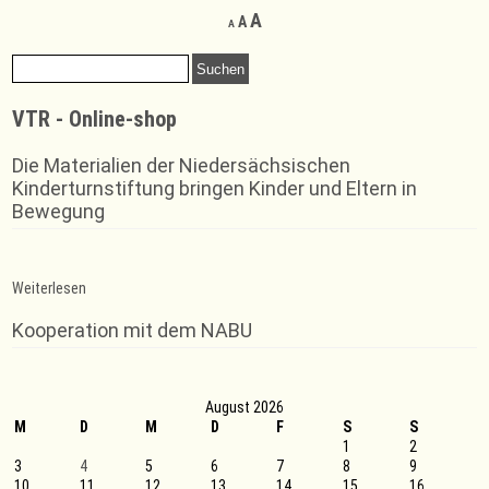
Decrease
Reset
Increase
A
A
A
font
font
font
size.
size.
Suchen
size.
nach:
VTR - Online-shop
Die Materialien der Niedersächsischen
Kinderturnstiftung bringen Kinder und Eltern in
Bewegung
:
Weiterlesen
VT
Rinteln
Kooperation mit dem NABU
war
beim
Turnfest
in
August 2026
Oldenburg
M
D
M
D
F
S
S
1
2
3
4
5
6
7
8
9
10
11
12
13
14
15
16