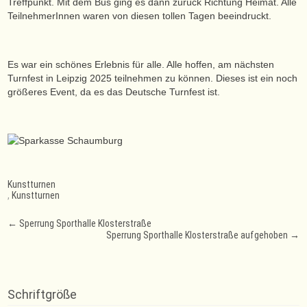
Treffpunkt. Mit dem Bus ging es dann zurück Richtung Heimat. Alle
TeilnehmerInnen waren von diesen tollen Tagen beeindruckt.
Es war ein schönes Erlebnis für alle. Alle hoffen, am nächsten
Turnfest in Leipzig 2025 teilnehmen zu können. Dieses ist ein noch
größeres Event, da es das Deutsche Turnfest ist.
Kunstturnen
,
Kunstturnen
Post
←
Sperrung Sporthalle Klosterstraße
Sperrung Sporthalle Klosterstraße aufgehoben
→
navigation
Schriftgröße