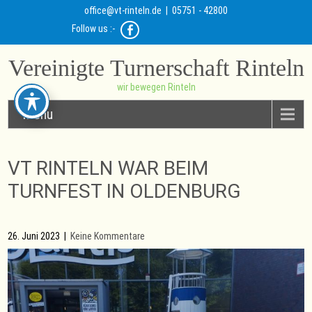
office@vt-rinteln.de
| 05751 - 42800
Follow us :-
Vereinigte Turnerschaft Rinteln
wir bewegen Rinteln
Menu
VT RINTELN WAR BEIM
TURNFEST IN OLDENBURG
26. Juni 2023
|
Keine Kommentare