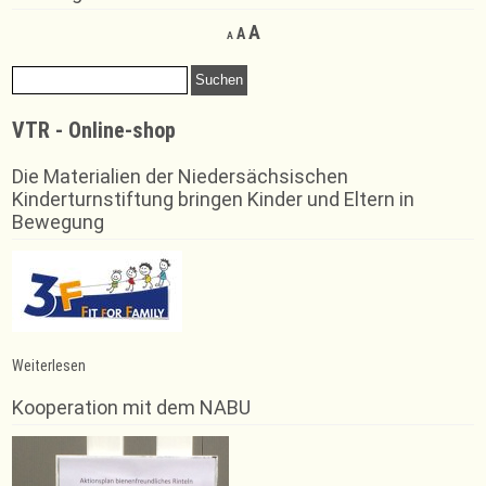
Decrease
Reset
Increase
A
A
A
font
font
font
size.
size.
Suchen
size.
nach:
VTR - Online-shop
Die Materialien der Niedersächsischen
Kinderturnstiftung bringen Kinder und Eltern in
Bewegung
:
Weiterlesen
Zwei
Siege
Kooperation mit dem NABU
für
Justus
Schaper
in
Bad