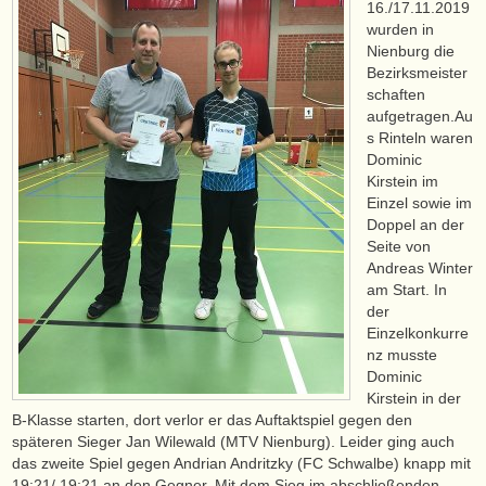
16./17.11.2019
wurden in
Nienburg die
Bezirksmeister
schaften
aufgetragen.Au
s Rinteln waren
Dominic
Kirstein im
Einzel sowie im
Doppel an der
Seite von
Andreas Winter
am Start. In
der
Einzelkonkurre
nz musste
Dominic
Kirstein in der
B-Klasse starten, dort verlor er das Auftaktspiel gegen den
späteren Sieger Jan Wilewald (MTV Nienburg). Leider ging auch
das zweite Spiel gegen Andrian Andritzky (FC Schwalbe) knapp mit
19:21/ 19:21 an den Gegner. Mit dem Sieg im abschließenden