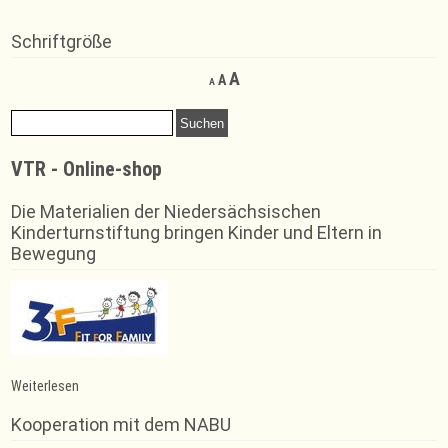
Schriftgröße
Decrease
Reset
Increase
A
A
A
font
font
font
size.
size.
Suchen
size.
nach:
VTR - Online-shop
Die Materialien der Niedersächsischen
Kinderturnstiftung bringen Kinder und Eltern in
Bewegung
:
Weiterlesen
Erfolg
für
Kooperation mit dem NABU
Doppel