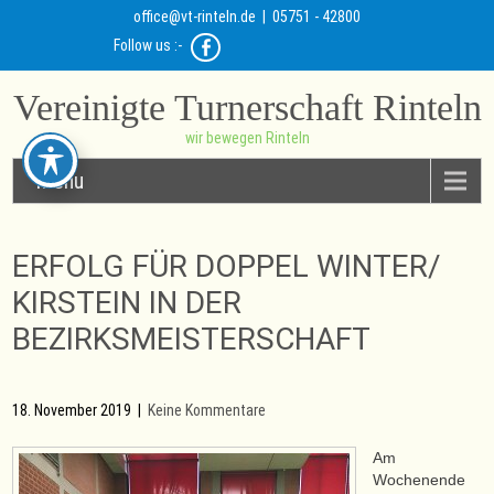
office@vt-rinteln.de
| 05751 - 42800
Follow us :-
Vereinigte Turnerschaft Rinteln
wir bewegen Rinteln
Menu
ERFOLG FÜR DOPPEL WINTER/
KIRSTEIN IN DER
BEZIRKSMEISTERSCHAFT
18. November 2019
|
Keine Kommentare
Am
Wochenende