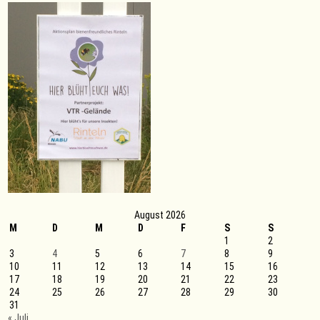
Winter/
Kirstein
in
der
Bezirksmeisterschaft
August 2026
M
D
M
D
F
S
S
1
2
3
4
5
6
7
8
9
10
11
12
13
14
15
16
17
18
19
20
21
22
23
24
25
26
27
28
29
30
31
« Juli