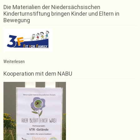
Die Materialien der Niedersächsischen
Kinderturnstiftung bringen Kinder und Eltern in
Bewegung
:
Weiterlesen
Herausragendes
Ergebnis
Kooperation mit dem NABU
der
Rintelner
Turnerinnen