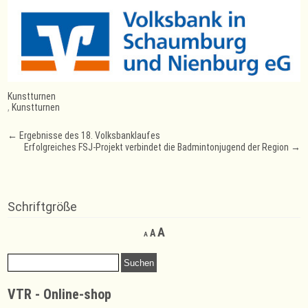
Kunstturnen
,
Kunstturnen
Post
←
Ergebnisse des 18. Volksbanklaufes
Erfolgreiches FSJ-Projekt verbindet die Badmintonjugend der Region
→
navigation
Schriftgröße
Decrease
Reset
Increase
A
A
A
font
font
font
size.
size.
Suchen
size.
nach:
VTR - Online-shop