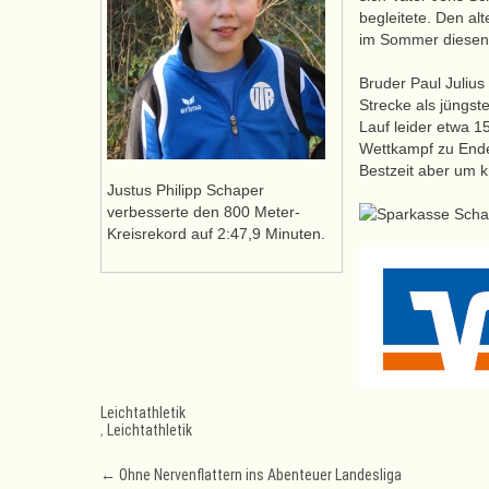
begleitete. Den al
im Sommer diesen 
Bruder Paul Julius
Strecke als jüngst
Lauf leider etwa 15
Wettkampf zu Ende,
Bestzeit aber um k
Justus Philipp Schaper
verbesserte den 800 Meter-
Kreisrekord auf 2:47,9 Minuten.
Leichtathletik
,
Leichtathletik
Post
←
Ohne Nervenflattern ins Abenteuer Landesliga