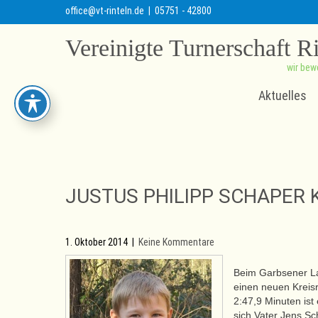
office@vt-rinteln.de
| 05751 - 42800
Vereinigte Turnerschaft R
wir bew
Aktuelles
JUSTUS PHILIPP SCHAPER 
1. Oktober 2014
|
Keine Kommentare
Beim Garbsener La
einen neuen Kreisr
2:47,9 Minuten ist
sich Vater Jens Sc