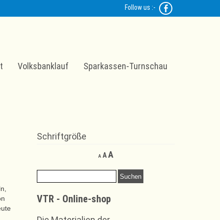
Follow us :-
t
Volksbanklauf
Sparkassen-Turnschau
Schriftgröße
Decrease
Reset
Increase
A
A
A
font
font
font
size.
size.
Suchen
size.
nach:
n,
VTR - Online-shop
on
eute
Die Materialien der