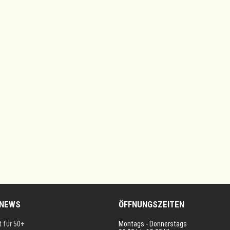
 NEWS
ÖFFNUNGSZEITEN
t für 50+
Montags - Donnerstags