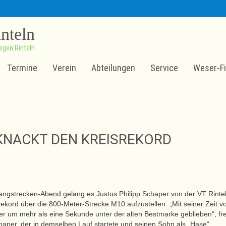
inteln
egen Rinteln
Termine
Verein
Abteilungen
Service
Weser-Fi
KNACKT DEN KREISREKORD
ngstrecken-Abend gelang es Justus Philipp Schaper von der VT Rintel
ekord über die 800-Meter-Strecke M10 aufzustellen. „Mit seiner Zeit v
 er um mehr als eine Sekunde unter der alten Bestmarke geblieben“, fr
haper, der in demselben Lauf startete und seinen Sohn als „Hase“