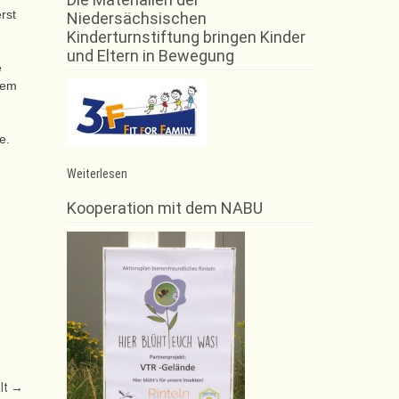
rst
Niedersächsischen
Kinderturnstiftung bringen Kinder
und Eltern in Bewegung
e
hrem
e.
:
Weiterlesen
Justus
Philipp
Kooperation mit dem NABU
Schaper
knackt
den
Kreisrekord
lt
→