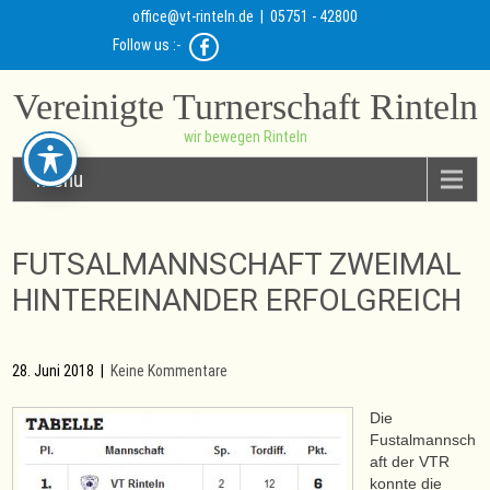
office@vt-rinteln.de
| 05751 - 42800
Follow us :-
Vereinigte Turnerschaft Rinteln
wir bewegen Rinteln
Menu
FUTSALMANNSCHAFT ZWEIMAL
HINTEREINANDER ERFOLGREICH
28. Juni 2018
|
Keine Kommentare
Die
Fustalmannsch
aft der VTR
konnte die