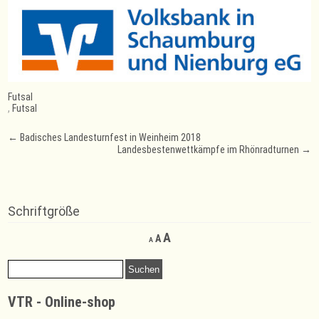
Futsal
,
Futsal
Post
←
Badisches Landesturnfest in Weinheim 2018
Landesbestenwettkämpfe im Rhönradturnen
→
navigation
Schriftgröße
Decrease
Reset
Increase
A
A
A
font
font
font
size.
size.
Suchen
size.
nach:
VTR - Online-shop