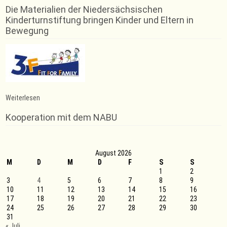
Die Materialien der Niedersächsischen
Kinderturnstiftung bringen Kinder und Eltern in
Bewegung
:
Weiterlesen
Futsalmannschaft
zweimal
Kooperation mit dem NABU
hintereinander
erfolgreich
August 2026
M
D
M
D
F
S
S
1
2
3
4
5
6
7
8
9
10
11
12
13
14
15
16
17
18
19
20
21
22
23
24
25
26
27
28
29
30
31
« Juli